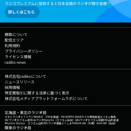
ラジコプレミアムに登録すると日本全国のラジオが聴き放題！
詳しくはこちら
聴取について
配信エリア
利用規約
プライバシーポリシー
ライセンス情報
radiko news
株式会社radikoについて
ニュースリリース
採用情報
特定商取引に関する法律に基づく表示
株式会社メディアプラットフォームラボについて
北海道・東北のラジオ局
ＨＢＣラジオ
ＳＴＶラジオ
AIR-G'（FM北海道）
FM NORTH WAVE
ＲＡＢ青森放送
エフエム青森
IBCラジオ
エフエム岩手
tbcラジオ
Date fm（エフエム仙台）
ABSラジオ
エフエム秋田
YBC山形放送
Rhythm Station エフエム山形
RFCラジオ福島
ふくしまFM
NHK AM（札幌）
NHK AM（仙台）
関東のラジオ局