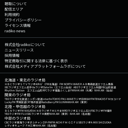
聴取について
配信エリア
利用規約
プライバシーポリシー
ライセンス情報
radiko news
株式会社radikoについて
ニュースリリース
採用情報
特定商取引に関する法律に基づく表示
株式会社メディアプラットフォームラボについて
北海道・東北のラジオ局
ＨＢＣラジオ
ＳＴＶラジオ
AIR-G'（FM北海道）
FM NORTH WAVE
ＲＡＢ青森放送
エフエム青森
IBCラジオ
エフエム岩手
tbcラジオ
Date fm（エフエム仙台）
ABSラジオ
エフエム秋田
YBC山形放送
Rhythm Station エフエム山形
RFCラジオ福島
ふくしまFM
NHK AM（札幌）
NHK AM（仙台）
関東のラジオ局
TBSラジオ
文化放送
ニッポン放送
interfm
TOKYO FM
J-WAVE
ラジオ日本
BAYFM78
NACK5
ＦＭヨコハマ
LuckyFM 茨城放送
CRT栃木放送
RadioBerry
FM GUNMA
NHK AM（東京）
北陸・甲信越のラジオ局
ＢＳＮラジオ
FM NIIGATA
ＫＮＢラジオ
ＦＭとやま
MROラジオ
エフエム石川
FBCラジオ
FM福井
YBSラジオ
FM FUJI
SBCラジオ
ＦＭ長野
NHK AM（東京）
NHK AM（名古屋）
中部のラジオ局
CBCラジオ
東海ラジオ
ぎふチャン
ZIP-FM
FM AICHI
ＦＭ ＧＩＦＵ
SBSラジオ
K-MIX SHIZUOKA
レディオキューブ ＦＭ三重
NHK AM（名古屋）