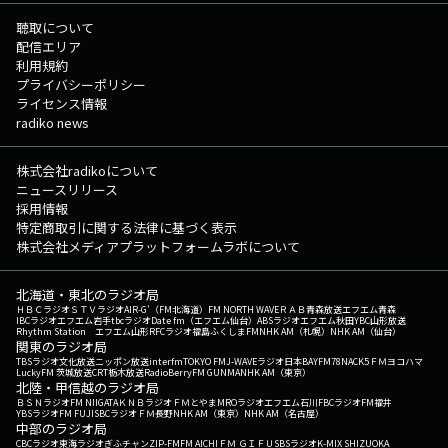
聴取について
配信エリア
利用規約
プライバシーポリシー
ライセンス情報
radiko news
株式会社radikoについて
ニュースリリース
採用情報
特定商取引に関する法律に基づく表示
株式会社メディアプラットフォームラボについて
北海道・東北のラジオ局
ＨＢＣラジオ
ＳＴＶラジオ
AIR-G'（FM北海道）
FM NORTH WAVE
ＲＡＢ青森放送
エフエム青森
IBCラジオ
エフエム岩手
tbcラジオ
Date fm（エフエム仙台）
ABSラジオ
エフエム秋田
YBC山形放送
Rhythm Station エフエム山形
RFCラジオ福島
ふくしまFM
NHK AM（札幌）
NHK AM（仙台）
関東のラジオ局
TBSラジオ
文化放送
ニッポン放送
interfm
TOKYO FM
J-WAVE
ラジオ日本
BAYFM78
NACK5
ＦＭヨコハマ
LuckyFM 茨城放送
CRT栃木放送
RadioBerry
FM GUNMA
NHK AM（東京）
北陸・甲信越のラジオ局
ＢＳＮラジオ
FM NIIGATA
ＫＮＢラジオ
ＦＭとやま
MROラジオ
エフエム石川
FBCラジオ
FM福井
YBSラジオ
FM FUJI
SBCラジオ
ＦＭ長野
NHK AM（東京）
NHK AM（名古屋）
中部のラジオ局
CBCラジオ
東海ラジオ
ぎふチャン
ZIP-FM
FM AICHI
ＦＭ ＧＩＦＵ
SBSラジオ
K-MIX SHIZUOKA