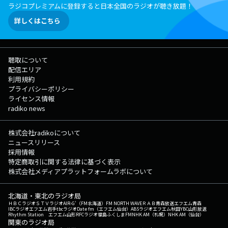
ラジコプレミアムに登録すると日本全国のラジオが聴き放題！
詳しくはこちら
聴取について
配信エリア
利用規約
プライバシーポリシー
ライセンス情報
radiko news
株式会社radikoについて
ニュースリリース
採用情報
特定商取引に関する法律に基づく表示
株式会社メディアプラットフォームラボについて
北海道・東北のラジオ局
ＨＢＣラジオ
ＳＴＶラジオ
AIR-G'（FM北海道）
FM NORTH WAVE
ＲＡＢ青森放送
エフエム青森
IBCラジオ
エフエム岩手
tbcラジオ
Date fm（エフエム仙台）
ABSラジオ
エフエム秋田
YBC山形放送
Rhythm Station エフエム山形
RFCラジオ福島
ふくしまFM
NHK AM（札幌）
NHK AM（仙台）
関東のラジオ局