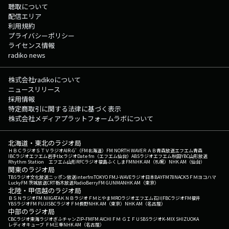
聴取について
配信エリア
利用規約
プライバシーポリシー
ライセンス情報
radiko news
株式会社radikoについて
ニュースリリース
採用情報
特定商取引に関する法律に基づく表示
株式会社メディアプラットフォームラボについて
北海道・東北のラジオ局
ＨＢＣラジオ
ＳＴＶラジオ
AIR-G'（FM北海道）
FM NORTH WAVE
ＲＡＢ青森放送
エフエム青森
IBCラジオ
エフエム岩手
tbcラジオ
Date fm（エフエム仙台）
ABSラジオ
エフエム秋田
YBC山形放送
Rhythm Station エフエム山形
RFCラジオ福島
ふくしまFM
NHK AM（札幌）
NHK AM（仙台）
関東のラジオ局
TBSラジオ
文化放送
ニッポン放送
interfm
TOKYO FM
J-WAVE
ラジオ日本
BAYFM78
NACK5
ＦＭヨコハマ
LuckyFM 茨城放送
CRT栃木放送
RadioBerry
FM GUNMA
NHK AM（東京）
北陸・甲信越のラジオ局
ＢＳＮラジオ
FM NIIGATA
ＫＮＢラジオ
ＦＭとやま
MROラジオ
エフエム石川
FBCラジオ
FM福井
YBSラジオ
FM FUJI
SBCラジオ
ＦＭ長野
NHK AM（東京）
NHK AM（名古屋）
中部のラジオ局
CBCラジオ
東海ラジオ
ぎふチャン
ZIP-FM
FM AICHI
ＦＭ ＧＩＦＵ
SBSラジオ
K-MIX SHIZUOKA
レディオキューブ ＦＭ三重
NHK AM（名古屋）