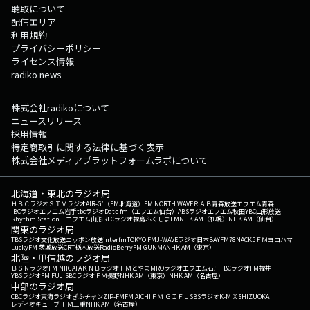
聴取について
配信エリア
利用規約
プライバシーポリシー
ライセンス情報
radiko news
株式会社radikoについて
ニュースリリース
採用情報
特定商取引に関する法律に基づく表示
株式会社メディアプラットフォームラボについて
北海道・東北のラジオ局
ＨＢＣラジオ
ＳＴＶラジオ
AIR-G'（FM北海道）
FM NORTH WAVE
ＲＡＢ青森放送
エフエム青森
IBCラジオ
エフエム岩手
tbcラジオ
Date fm（エフエム仙台）
ABSラジオ
エフエム秋田
YBC山形放送
Rhythm Station エフエム山形
RFCラジオ福島
ふくしまFM
NHK AM（札幌）
NHK AM（仙台）
関東のラジオ局
TBSラジオ
文化放送
ニッポン放送
interfm
TOKYO FM
J-WAVE
ラジオ日本
BAYFM78
NACK5
ＦＭヨコハマ
LuckyFM 茨城放送
CRT栃木放送
RadioBerry
FM GUNMA
NHK AM（東京）
北陸・甲信越のラジオ局
ＢＳＮラジオ
FM NIIGATA
ＫＮＢラジオ
ＦＭとやま
MROラジオ
エフエム石川
FBCラジオ
FM福井
YBSラジオ
FM FUJI
SBCラジオ
ＦＭ長野
NHK AM（東京）
NHK AM（名古屋）
中部のラジオ局
CBCラジオ
東海ラジオ
ぎふチャン
ZIP-FM
FM AICHI
ＦＭ ＧＩＦＵ
SBSラジオ
K-MIX SHIZUOKA
レディオキューブ ＦＭ三重
NHK AM（名古屋）