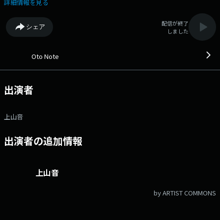
スは、oto@fmfuji.jp Xアカウントは「@jocvfm」 Xハッシュタグは「#
詳細情報を見る
オトノート」
配信が終了
シェア
しました
Oto Note
出演者
上山音
出演者の追加情報
上山音
by ARTIST COMMONS