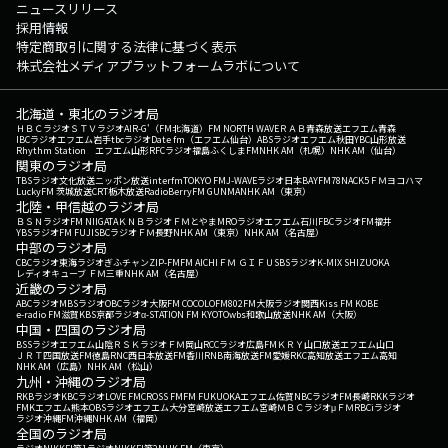
ニュースリリース
採用情報
特定商取引に関する法律に基づく表示
株式会社メディアプラットフォームラボについて
北海道・東北のラジオ局
ＨＢＣラジオ
ＳＴＶラジオ
AIR-G'（FM北海道）
FM NORTH WAVE
ＲＡＢ青森放送
エフエム青森
IBCラジオ
エフエム岩手
tbcラジオ
Date fm（エフエム仙台）
ABSラジオ
エフエム秋田
YBC山形放送
Rhythm Station エフエム山形
RFCラジオ福島
ふくしまFM
NHK AM（札幌）
NHK AM（仙台）
関東のラジオ局
TBSラジオ
文化放送
ニッポン放送
interfm
TOKYO FM
J-WAVE
ラジオ日本
BAYFM78
NACK5
ＦＭヨコハマ
LuckyFM 茨城放送
CRT栃木放送
RadioBerry
FM GUNMA
NHK AM（東京）
北陸・甲信越のラジオ局
ＢＳＮラジオ
FM NIIGATA
ＫＮＢラジオ
ＦＭとやま
MROラジオ
エフエム石川
FBCラジオ
FM福井
YBSラジオ
FM FUJI
SBCラジオ
ＦＭ長野
NHK AM（東京）
NHK AM（名古屋）
中部のラジオ局
CBCラジオ
東海ラジオ
ぎふチャン
ZIP-FM
FM AICHI
ＦＭ ＧＩＦＵ
SBSラジオ
K-MIX SHIZUOKA
レディオキューブ ＦＭ三重
NHK AM（名古屋）
近畿のラジオ局
ABCラジオ
MBSラジオ
OBCラジオ大阪
FM COCOLO
FM802
FM大阪
ラジオ関西
Kiss FM KOBE
e-radio FM滋賀
KBS京都ラジオ
α-STATION FM KYOTO
wbs和歌山放送
NHK AM（大阪）
中国・四国のラジオ局
BSSラジオ
エフエム山陰
ＲＳＫラジオ
ＦＭ岡山
RCCラジオ
広島FM
ＫＲＹ山口放送
エフエム山口
ＪＲＴ四国放送
FM徳島
RNC西日本放送
FM香川
RNB南海放送
FM愛媛
RKC高知放送
エフエム高知
NHK AM（広島）
NHK AM（松山）
九州・沖縄のラジオ局
RKBラジオ
KBCラジオ
LOVE FM
CROSS FM
FM FUKUOKA
エフエム佐賀
NBCラジオ
FM長崎
RKKラジオ
FMKエフエム熊本
OBSラジオ
エフエム大分
宮崎放送
エフエム宮崎
ＭＢＣラジオ
μＦＭ
RBCiラジオ
ラジオ沖縄
FM沖縄
NHK AM（福岡）
全国のラジオ局