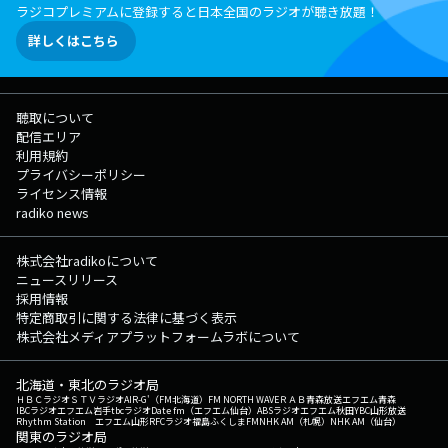
ラジコプレミアムに登録すると日本全国のラジオが聴き放題！
詳しくはこちら
聴取について
配信エリア
利用規約
プライバシーポリシー
ライセンス情報
radiko news
株式会社radikoについて
ニュースリリース
採用情報
特定商取引に関する法律に基づく表示
株式会社メディアプラットフォームラボについて
北海道・東北のラジオ局
ＨＢＣラジオ
ＳＴＶラジオ
AIR-G'（FM北海道）
FM NORTH WAVE
ＲＡＢ青森放送
エフエム青森
IBCラジオ
エフエム岩手
tbcラジオ
Date fm（エフエム仙台）
ABSラジオ
エフエム秋田
YBC山形放送
Rhythm Station エフエム山形
RFCラジオ福島
ふくしまFM
NHK AM（札幌）
NHK AM（仙台）
関東のラジオ局