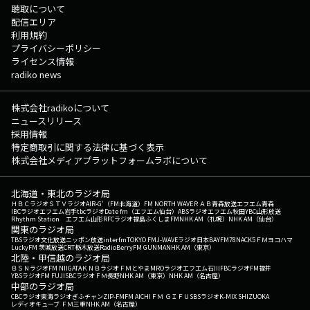
聴取について
配信エリア
利用規約
プライバシーポリシー
ライセンス情報
radiko news
株式会社radikoについて
ニュースリリース
採用情報
特定商取引に関する法律に基づく表示
株式会社メディアプラットフォームラボについて
北海道・東北のラジオ局
ＨＢＣラジオ
ＳＴＶラジオ
AIR-G'（FM北海道）
FM NORTH WAVE
ＲＡＢ青森放送
エフエム青森
IBCラジオ
エフエム岩手
tbcラジオ
Date fm（エフエム仙台）
ABSラジオ
エフエム秋田
YBC山形放送
Rhythm Station エフエム山形
RFCラジオ福島
ふくしまFM
NHK AM（札幌）
NHK AM（仙台）
関東のラジオ局
TBSラジオ
文化放送
ニッポン放送
interfm
TOKYO FM
J-WAVE
ラジオ日本
BAYFM78
NACK5
ＦＭヨコハマ
LuckyFM 茨城放送
CRT栃木放送
RadioBerry
FM GUNMA
NHK AM（東京）
北陸・甲信越のラジオ局
ＢＳＮラジオ
FM NIIGATA
ＫＮＢラジオ
ＦＭとやま
MROラジオ
エフエム石川
FBCラジオ
FM福井
YBSラジオ
FM FUJI
SBCラジオ
ＦＭ長野
NHK AM（東京）
NHK AM（名古屋）
中部のラジオ局
CBCラジオ
東海ラジオ
ぎふチャン
ZIP-FM
FM AICHI
ＦＭ ＧＩＦＵ
SBSラジオ
K-MIX SHIZUOKA
レディオキューブ ＦＭ三重
NHK AM（名古屋）