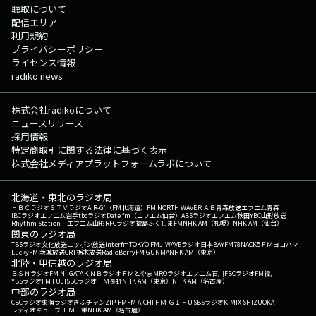
聴取について
配信エリア
利用規約
プライバシーポリシー
ライセンス情報
radiko news
株式会社radikoについて
ニュースリリース
採用情報
特定商取引に関する法律に基づく表示
株式会社メディアプラットフォームラボについて
北海道・東北のラジオ局
ＨＢＣラジオ
ＳＴＶラジオ
AIR-G'（FM北海道）
FM NORTH WAVE
ＲＡＢ青森放送
エフエム青森
IBCラジオ
エフエム岩手
tbcラジオ
Date fm（エフエム仙台）
ABSラジオ
エフエム秋田
YBC山形放送
Rhythm Station エフエム山形
RFCラジオ福島
ふくしまFM
NHK AM（札幌）
NHK AM（仙台）
関東のラジオ局
TBSラジオ
文化放送
ニッポン放送
interfm
TOKYO FM
J-WAVE
ラジオ日本
BAYFM78
NACK5
ＦＭヨコハマ
LuckyFM 茨城放送
CRT栃木放送
RadioBerry
FM GUNMA
NHK AM（東京）
北陸・甲信越のラジオ局
ＢＳＮラジオ
FM NIIGATA
ＫＮＢラジオ
ＦＭとやま
MROラジオ
エフエム石川
FBCラジオ
FM福井
YBSラジオ
FM FUJI
SBCラジオ
ＦＭ長野
NHK AM（東京）
NHK AM（名古屋）
中部のラジオ局
CBCラジオ
東海ラジオ
ぎふチャン
ZIP-FM
FM AICHI
ＦＭ ＧＩＦＵ
SBSラジオ
K-MIX SHIZUOKA
レディオキューブ ＦＭ三重
NHK AM（名古屋）