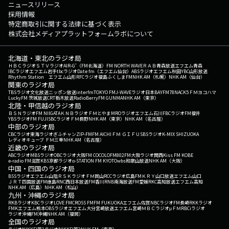
ニュースリリース
採用情報
特定商取引に関する法律に基づく表示
株式会社メディアプラットフォームラボについて
北海道・東北のラジオ局
ＨＢＣラジオ
ＳＴＶラジオ
AIR-G'（FM北海道）
FM NORTH WAVE
ＲＡＢ青森放送
エフエム青森
IBCラジオ
エフエム岩手
tbcラジオ
Date fm（エフエム仙台）
ABSラジオ
エフエム秋田
YBC山形放送
Rhythm Station エフエム山形
RFCラジオ福島
ふくしまFM
NHK AM（札幌）
NHK AM（仙台）
関東のラジオ局
TBSラジオ
文化放送
ニッポン放送
interfm
TOKYO FM
J-WAVE
ラジオ日本
BAYFM78
NACK5
ＦＭヨコハマ
LuckyFM 茨城放送
CRT栃木放送
RadioBerry
FM GUNMA
NHK AM（東京）
北陸・甲信越のラジオ局
ＢＳＮラジオ
FM NIIGATA
ＫＮＢラジオ
ＦＭとやま
MROラジオ
エフエム石川
FBCラジオ
FM福井
YBSラジオ
FM FUJI
SBCラジオ
ＦＭ長野
NHK AM（東京）
NHK AM（名古屋）
中部のラジオ局
CBCラジオ
東海ラジオ
ぎふチャン
ZIP-FM
FM AICHI
ＦＭ ＧＩＦＵ
SBSラジオ
K-MIX SHIZUOKA
レディオキューブ ＦＭ三重
NHK AM（名古屋）
近畿のラジオ局
ABCラジオ
MBSラジオ
OBCラジオ大阪
FM COCOLO
FM802
FM大阪
ラジオ関西
Kiss FM KOBE
e-radio FM滋賀
KBS京都ラジオ
α-STATION FM KYOTO
wbs和歌山放送
NHK AM（大阪）
中国・四国のラジオ局
BSSラジオ
エフエム山陰
ＲＳＫラジオ
ＦＭ岡山
RCCラジオ
広島FM
ＫＲＹ山口放送
エフエム山口
ＪＲＴ四国放送
FM徳島
RNC西日本放送
FM香川
RNB南海放送
FM愛媛
RKC高知放送
エフエム高知
NHK AM（広島）
NHK AM（松山）
九州・沖縄のラジオ局
RKBラジオ
KBCラジオ
LOVE FM
CROSS FM
FM FUKUOKA
エフエム佐賀
NBCラジオ
FM長崎
RKKラジオ
FMKエフエム熊本
OBSラジオ
エフエム大分
宮崎放送
エフエム宮崎
ＭＢＣラジオ
μＦＭ
RBCiラジオ
ラジオ沖縄
FM沖縄
NHK AM（福岡）
全国のラジオ局