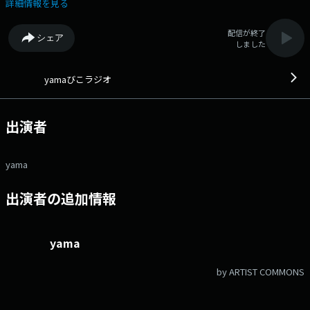
いきます！ 番組Webサイト：
詳細情報を見る
https://audee.jp/program/show/300004986 メッセージフォーム：
https://form.audee.jp/yama/message
配信が終了
シェア
しました
yamaびこラジオ
出演者
yama
出演者の追加情報
yama
by ARTIST COMMONS