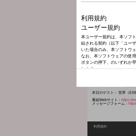
放送局
放送時間
2025年10月11
番組名
FM EVA 30.0
エヴァンゲリオンとファッ
大のエヴァファンの世界さん
エヴァンゲリオン公式アパレ
アパレルのデザインに込め
シンクロ率100%の対話が
本日のゲスト： 世界（EXIL
番組Webサイト：
https://
メッセージフォーム：
http
利用規約