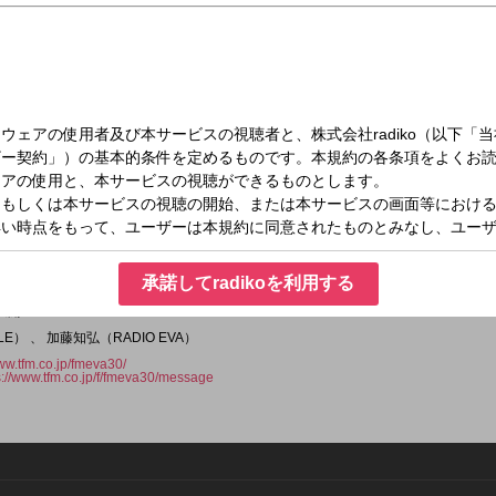
日（土）22:30～22:55
ション、そしてダンスの融合？
（EXILE）と
承諾してradikoを利用する
ルブランド [RADIO EVA]ディレクターの加藤トモヒロさんが初対談！
たエヴァへの思い、そしてエヴァとダンスの不思議な関係など
展開？？？
E） 、 加藤知弘（RADIO EVA）
www.tfm.co.jp/fmeva30/
s://www.tfm.co.jp/f/fmeva30/message