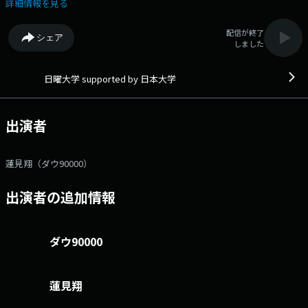
宙規模の問題まで、あらゆる素朴な疑問を独自の「学問」として深堀
詳細情報を見る
り！ 専門家の先生に、わかりやすく教えていただきます。 番組Web
サイト：https://www.tfm.co.jp/nichiyo_daigaku/ メッセージフォーム：
配信が終了
シェア
https://www.tfm.co.jp/f/nichiyo_daigaku/message Xハッシュタグは
しました
「#日曜大学」 Xアカウントは「@nichdai_jfn」
日曜大学 supported by 日本大学
出演者
蓮見翔（ダウ90000）
出演者の追加情報
ダウ90000
蓮見翔