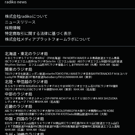
radiko news
株式会社radikoについて
ニュースリリース
採用情報
特定商取引に関する法律に基づく表示
株式会社メディアプラットフォームラボについて
北海道・東北のラジオ局
ＨＢＣラジオ
ＳＴＶラジオ
AIR-G'（FM北海道）
FM NORTH WAVE
ＲＡＢ青森放送
エフエム青森
IBCラジオ
エフエム岩手
tbcラジオ
Date fm（エフエム仙台）
ABSラジオ
エフエム秋田
YBC山形放送
Rhythm Station エフエム山形
RFCラジオ福島
ふくしまFM
NHK AM（札幌）
NHK AM（仙台）
関東のラジオ局
TBSラジオ
文化放送
ニッポン放送
interfm
TOKYO FM
J-WAVE
ラジオ日本
BAYFM78
NACK5
ＦＭヨコハマ
LuckyFM 茨城放送
CRT栃木放送
RadioBerry
FM GUNMA
NHK AM（東京）
北陸・甲信越のラジオ局
ＢＳＮラジオ
FM NIIGATA
ＫＮＢラジオ
ＦＭとやま
MROラジオ
エフエム石川
FBCラジオ
FM福井
YBSラジオ
FM FUJI
SBCラジオ
ＦＭ長野
NHK AM（東京）
NHK AM（名古屋）
中部のラジオ局
CBCラジオ
東海ラジオ
ぎふチャン
ZIP-FM
FM AICHI
ＦＭ ＧＩＦＵ
SBSラジオ
K-MIX SHIZUOKA
レディオキューブ ＦＭ三重
NHK AM（名古屋）
近畿のラジオ局
ABCラジオ
MBSラジオ
OBCラジオ大阪
FM COCOLO
FM802
FM大阪
ラジオ関西
Kiss FM KOBE
e-radio FM滋賀
KBS京都ラジオ
α-STATION FM KYOTO
wbs和歌山放送
NHK AM（大阪）
中国・四国のラジオ局
BSSラジオ
エフエム山陰
ＲＳＫラジオ
ＦＭ岡山
RCCラジオ
広島FM
ＫＲＹ山口放送
エフエム山口
ＪＲＴ四国放送
FM徳島
RNC西日本放送
FM香川
RNB南海放送
FM愛媛
RKC高知放送
エフエム高知
NHK AM（広島）
NHK AM（松山）
九州・沖縄のラジオ局