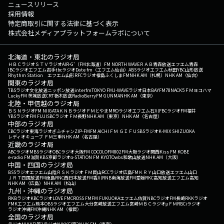
ニュースリリース
採用情報
特定商取引に関する法律に基づく表示
株式会社メディアプラットフォームラボについて
北海道・東北のラジオ局
ＨＢＣラジオ
ＳＴＶラジオ
AIR-G'（FM北海道）
FM NORTH WAVE
ＲＡＢ青森放送
エフエム青森
IBCラジオ
エフエム岩手
tbcラジオ
Date fm（エフエム仙台）
ABSラジオ
エフエム秋田
YBC山形放送
Rhythm Station エフエム山形
RFCラジオ福島
ふくしまFM
NHK AM（札幌）
NHK AM（仙台）
関東のラジオ局
TBSラジオ
文化放送
ニッポン放送
interfm
TOKYO FM
J-WAVE
ラジオ日本
BAYFM78
NACK5
ＦＭヨコハマ
LuckyFM 茨城放送
CRT栃木放送
RadioBerry
FM GUNMA
NHK AM（東京）
北陸・甲信越のラジオ局
ＢＳＮラジオ
FM NIIGATA
ＫＮＢラジオ
ＦＭとやま
MROラジオ
エフエム石川
FBCラジオ
FM福井
YBSラジオ
FM FUJI
SBCラジオ
ＦＭ長野
NHK AM（東京）
NHK AM（名古屋）
中部のラジオ局
CBCラジオ
東海ラジオ
ぎふチャン
ZIP-FM
FM AICHI
ＦＭ ＧＩＦＵ
SBSラジオ
K-MIX SHIZUOKA
レディオキューブ ＦＭ三重
NHK AM（名古屋）
近畿のラジオ局
ABCラジオ
MBSラジオ
OBCラジオ大阪
FM COCOLO
FM802
FM大阪
ラジオ関西
Kiss FM KOBE
e-radio FM滋賀
KBS京都ラジオ
α-STATION FM KYOTO
wbs和歌山放送
NHK AM（大阪）
中国・四国のラジオ局
BSSラジオ
エフエム山陰
ＲＳＫラジオ
ＦＭ岡山
RCCラジオ
広島FM
ＫＲＹ山口放送
エフエム山口
ＪＲＴ四国放送
FM徳島
RNC西日本放送
FM香川
RNB南海放送
FM愛媛
RKC高知放送
エフエム高知
NHK AM（広島）
NHK AM（松山）
九州・沖縄のラジオ局
RKBラジオ
KBCラジオ
LOVE FM
CROSS FM
FM FUKUOKA
エフエム佐賀
NBCラジオ
FM長崎
RKKラジオ
FMKエフエム熊本
OBSラジオ
エフエム大分
宮崎放送
エフエム宮崎
ＭＢＣラジオ
μＦＭ
RBCiラジオ
ラジオ沖縄
FM沖縄
NHK AM（福岡）
全国のラジオ局