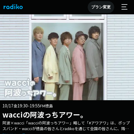
プラン変更
10/17
19:30-19:55
金
FM徳島
wacciの阿波っちアワー。
阿波×wacci「wacciの阿波っちアワー」略して「#アワアワ」は、ポップ
スバンド・wacciが徳島の皆さんとradikoを通じて全国の皆さんに、隔週