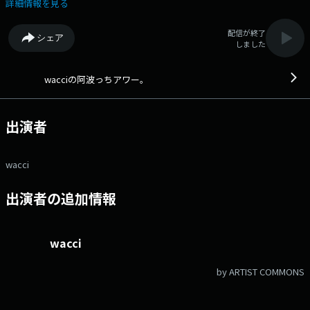
でお届けするスペシャルな30分番組！ レギュラーDJは橋口洋平
詳細情報を見る
（Vo.Gt.）と因幡始（Key.） 毎回ゲストとしてwacciメンバー小野・村
中・横山のメンバー1人が登場！
配信が終了
シェア
しました
wacciの阿波っちアワー。
出演者
wacci
出演者の追加情報
wacci
by ARTIST COMMONS