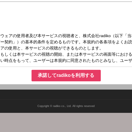
（土）11:55～12:00
承諾してradikoを利用する
Copyright © radiko co., Ltd. All rights reserved