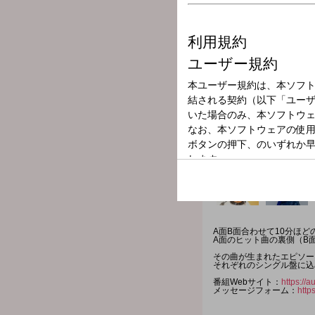
放送局
放送時間
2025年11月9日
番組名
Flip The R
A面B面合わせて10分ほ
A面のヒット曲の裏側（B
その曲が生まれたエピソー
それぞれのシングル盤に込
番組Webサイト：
https://
メッセージフォーム：
http