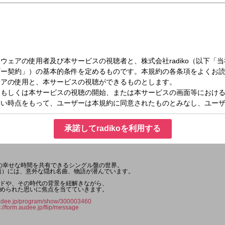
（日）09:00～09:15
ecords ～B 面でも恋をして！～
承諾してradikoを利用する
どの幸せな時間を共有できるシングル盤の世界。
面）には、意外な隠れ名曲、物語が潜んでいます。
ドや、その時代の背景を紐解きながら、
められた思いに焦点を当てていきます。
audee.jp/program/show/300003460
s://form.audee.jp/flip/message