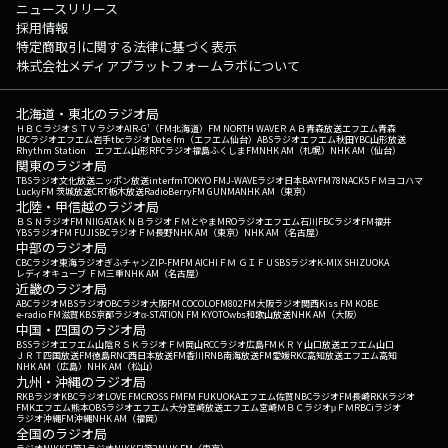
ニュースリリース
採用情報
特定商取引に関する法律に基づく表示
株式会社メディアプラットフォームラボについて
北海道・東北のラジオ局
ＨＢＣラジオ
ＳＴＶラジオ
AIR-G'（FM北海道）
FM NORTH WAVE
ＲＡＢ青森放送
エフエム青森
IBCラジオ
エフエム岩手
tbcラジオ
Date fm（エフエム仙台）
ABSラジオ
エフエム秋田
YBC山形放送
Rhythm Station エフエム山形
RFCラジオ福島
ふくしまFM
NHK AM（札幌）
NHK AM（仙台）
関東のラジオ局
TBSラジオ
文化放送
ニッポン放送
interfm
TOKYO FM
J-WAVE
ラジオ日本
BAYFM78
NACK5
ＦＭヨコハマ
LuckyFM 茨城放送
CRT栃木放送
RadioBerry
FM GUNMA
NHK AM（東京）
北陸・甲信越のラジオ局
ＢＳＮラジオ
FM NIIGATA
ＫＮＢラジオ
ＦＭとやま
MROラジオ
エフエム石川
FBCラジオ
FM福井
YBSラジオ
FM FUJI
SBCラジオ
ＦＭ長野
NHK AM（東京）
NHK AM（名古屋）
中部のラジオ局
CBCラジオ
東海ラジオ
ぎふチャン
ZIP-FM
FM AICHI
ＦＭ ＧＩＦＵ
SBSラジオ
K-MIX SHIZUOKA
レディオキューブ ＦＭ三重
NHK AM（名古屋）
近畿のラジオ局
ABCラジオ
MBSラジオ
OBCラジオ大阪
FM COCOLO
FM802
FM大阪
ラジオ関西
Kiss FM KOBE
e-radio FM滋賀
KBS京都ラジオ
α-STATION FM KYOTO
wbs和歌山放送
NHK AM（大阪）
中国・四国のラジオ局
BSSラジオ
エフエム山陰
ＲＳＫラジオ
ＦＭ岡山
RCCラジオ
広島FM
ＫＲＹ山口放送
エフエム山口
ＪＲＴ四国放送
FM徳島
RNC西日本放送
FM香川
RNB南海放送
FM愛媛
RKC高知放送
エフエム高知
NHK AM（広島）
NHK AM（松山）
九州・沖縄のラジオ局
RKBラジオ
KBCラジオ
LOVE FM
CROSS FM
FM FUKUOKA
エフエム佐賀
NBCラジオ
FM長崎
RKKラジオ
FMKエフエム熊本
OBSラジオ
エフエム大分
宮崎放送
エフエム宮崎
ＭＢＣラジオ
μＦＭ
RBCiラジオ
ラジオ沖縄
FM沖縄
NHK AM（福岡）
全国のラジオ局