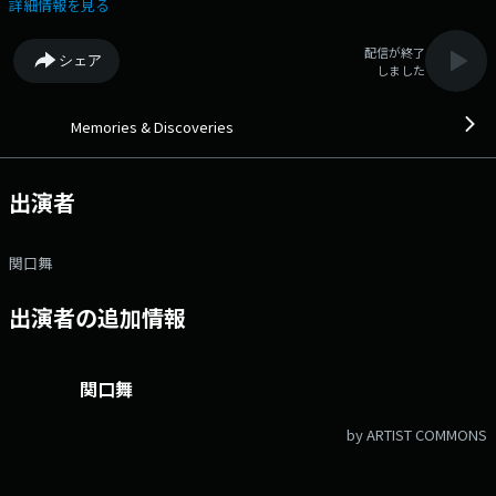
ンオフ番組「関口舞のゆるふわ相談室」も絶賛配信中。お悩みも募集して
詳細情報を見る
います。お楽しみに。 番組Webサイト：
https://audee.jp/program/show/27337 メッセージフォーム：
配信が終了
シェア
https://form.audee.jp/memories/message
しました
Memories & Discoveries
出演者
関口舞
出演者の追加情報
関口舞
by ARTIST COMMONS