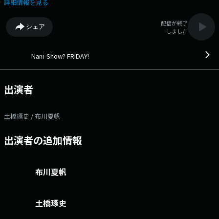
ップ！ 週末は「何しょうーー？」と考えているあなたへ。 この番組
詳細情報を見る
が楽しい週末を送るヒントになりますように！ ２人でワイワイお送りし
ていきます！ それでは参りましょう！合言葉は「Nani-Show？
配信が終了
シェア
FRIDAY！」 ▽15:00〜 【 Rock-On-Music 】 ナニフラオリジナルのミ
しました
ュージックチャートを紹介します！ ▽15:10〜 【 なにしょ～ソングプ
ロジェクト 】 つっちーさん（ピアノ）、かほちゃん（ギター）とリスナ
ー（ボーカル） ✕ シンガーソングライター 浜端ヨウヘイ 音楽を楽
Nani-Show? FRIDAY!
しむ時間「Session on Friday!」 コーナー３年目にして、みんなで「ナ
ニフラのテーマソング」を作ることになりました…！ FM徳島、そし
て徳島に“ずぶずぶの関係(笑)”となった浜端ヨウヘイさんをプロデューサ
出演者
ー(作曲・監督)として迎え、楽曲制作に挑戦中です♪ 現在、皆さんか
ら届いた歌詞をもとに楽曲を制作中です！ 出来上がった音源は、毎週 番
組内で流れる予定です！ ４月の音源公開を目指しています…! ご期待く
土橋琢史 / 布川夏帆
ださい♪ 番組Webサイト：https://fm807.jp/program/nanishow/ メ
ッセージフォーム：https://www.fm807.jp/m/r/ns/ Xハッシュタグは
出演者の追加情報
「#ナニフラ807」 Xアカウントは「@fm807」 facebookページは
「https://www.facebook.com/fm807/」
布川夏帆
土橋琢史