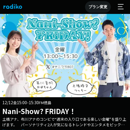
プラン変更
12/12
15:00-15:30
金
FM徳島
Nani-Show? FRIDAY！
土橋アナ、布川アナのコンビで“週末の入り口である楽しい金曜”を盛り上
げます。 パーソナリティ2人が気になるトレンドやエンタメをピックア