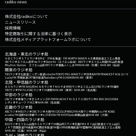
radiko news
株式会社radikoについて
ニュースリリース
採用情報
特定商取引に関する法律に基づく表示
株式会社メディアプラットフォームラボについて
北海道・東北のラジオ局
ＨＢＣラジオ
ＳＴＶラジオ
AIR-G'（FM北海道）
FM NORTH WAVE
ＲＡＢ青森放送
エフエム青森
IBCラジオ
エフエム岩手
tbcラジオ
Date fm（エフエム仙台）
ABSラジオ
エフエム秋田
YBC山形放送
Rhythm Station エフエム山形
RFCラジオ福島
ふくしまFM
NHK AM（札幌）
NHK AM（仙台）
関東のラジオ局
TBSラジオ
文化放送
ニッポン放送
interfm
TOKYO FM
J-WAVE
ラジオ日本
BAYFM78
NACK5
ＦＭヨコハマ
LuckyFM 茨城放送
CRT栃木放送
RadioBerry
FM GUNMA
NHK AM（東京）
北陸・甲信越のラジオ局
ＢＳＮラジオ
FM NIIGATA
ＫＮＢラジオ
ＦＭとやま
MROラジオ
エフエム石川
FBCラジオ
FM福井
YBSラジオ
FM FUJI
SBCラジオ
ＦＭ長野
NHK AM（東京）
NHK AM（名古屋）
中部のラジオ局
CBCラジオ
東海ラジオ
ぎふチャン
ZIP-FM
FM AICHI
ＦＭ ＧＩＦＵ
SBSラジオ
K-MIX SHIZUOKA
レディオキューブ ＦＭ三重
NHK AM（名古屋）
近畿のラジオ局
ABCラジオ
MBSラジオ
OBCラジオ大阪
FM COCOLO
FM802
FM大阪
ラジオ関西
Kiss FM KOBE
e-radio FM滋賀
KBS京都ラジオ
α-STATION FM KYOTO
wbs和歌山放送
NHK AM（大阪）
中国・四国のラジオ局
BSSラジオ
エフエム山陰
ＲＳＫラジオ
ＦＭ岡山
RCCラジオ
広島FM
ＫＲＹ山口放送
エフエム山口
ＪＲＴ四国放送
FM徳島
RNC西日本放送
FM香川
RNB南海放送
FM愛媛
RKC高知放送
エフエム高知
NHK AM（広島）
NHK AM（松山）
九州・沖縄のラジオ局