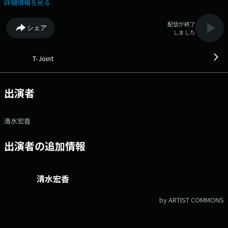
もちろん、新旧洋邦の様々な音楽や情報で1日の締めくくりを彩りま
詳細情報を見る
す。 キャッチコピー 木・金曜 ドラマチック！ 清水宏香
▽16:10〜 【 なんでもかんでも？１・２・３！ 】 あなたの身の回りの
配信が終了
シェア
様々な「１・２・３」を聞かせてください！ ▽16:40〜 【 T-Joint
しました
WEEKEND MIX MEET 】 ミキサー鮎ズが、新旧洋邦問わずリスナーのあな
たにMEET（出逢って）欲しいアーティストの曲を 番組オリジナル10分
間MIXにしてお届けしているコーナー♪ 今週はどのアーティストとMEET
T-Joint
するのか☆お楽しみに！ 番組Webサイト：
https://fm807.jp/program/tj/ メッセージフォーム：
https://www.fm807.jp/m/r/tj/ Xハッシュタグは「#tj807」 Xアカウン
出演者
トは「@fm807」 facebookページは
「https://www.facebook.com/fm807/」
清水宏香
出演者の追加情報
清水宏香
by ARTIST COMMONS