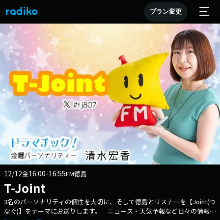
プラン変更
12/12
16:00-16:55
金
FM徳島
T-Joint
3名のパーソナリティの個性を大切に、そして徳島とリスナーを【Joint(つ
なぐ)】をテーマにお送りします。 ニュース・天気予報など日々の情報は