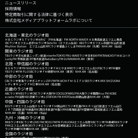
ニュースリリース
採用情報
特定商取引に関する法律に基づく表示
株式会社メディアプラットフォームラボについて
北海道・東北のラジオ局
ＨＢＣラジオ
ＳＴＶラジオ
AIR-G'（FM北海道）
FM NORTH WAVE
ＲＡＢ青森放送
エフエム青森
IBCラジオ
エフエム岩手
tbcラジオ
Date fm（エフエム仙台）
ABSラジオ
エフエム秋田
YBC山形放送
Rhythm Station エフエム山形
RFCラジオ福島
ふくしまFM
NHK AM（札幌）
NHK AM（仙台）
関東のラジオ局
TBSラジオ
文化放送
ニッポン放送
interfm
TOKYO FM
J-WAVE
ラジオ日本
BAYFM78
NACK5
ＦＭヨコハマ
LuckyFM 茨城放送
CRT栃木放送
RadioBerry
FM GUNMA
NHK AM（東京）
北陸・甲信越のラジオ局
ＢＳＮラジオ
FM NIIGATA
ＫＮＢラジオ
ＦＭとやま
MROラジオ
エフエム石川
FBCラジオ
FM福井
YBSラジオ
FM FUJI
SBCラジオ
ＦＭ長野
NHK AM（東京）
NHK AM（名古屋）
中部のラジオ局
CBCラジオ
東海ラジオ
ぎふチャン
ZIP-FM
FM AICHI
ＦＭ ＧＩＦＵ
SBSラジオ
K-MIX SHIZUOKA
レディオキューブ ＦＭ三重
NHK AM（名古屋）
近畿のラジオ局
ABCラジオ
MBSラジオ
OBCラジオ大阪
FM COCOLO
FM802
FM大阪
ラジオ関西
Kiss FM KOBE
e-radio FM滋賀
KBS京都ラジオ
α-STATION FM KYOTO
wbs和歌山放送
NHK AM（大阪）
中国・四国のラジオ局
BSSラジオ
エフエム山陰
ＲＳＫラジオ
ＦＭ岡山
RCCラジオ
広島FM
ＫＲＹ山口放送
エフエム山口
ＪＲＴ四国放送
FM徳島
RNC西日本放送
FM香川
RNB南海放送
FM愛媛
RKC高知放送
エフエム高知
NHK AM（広島）
NHK AM（松山）
九州・沖縄のラジオ局
RKBラジオ
KBCラジオ
LOVE FM
CROSS FM
FM FUKUOKA
エフエム佐賀
NBCラジオ
FM長崎
RKKラジオ
FMKエフエム熊本
OBSラジオ
エフエム大分
宮崎放送
エフエム宮崎
ＭＢＣラジオ
μＦＭ
RBCiラジオ
ラジオ沖縄
FM沖縄
NHK AM（福岡）
全国のラジオ局