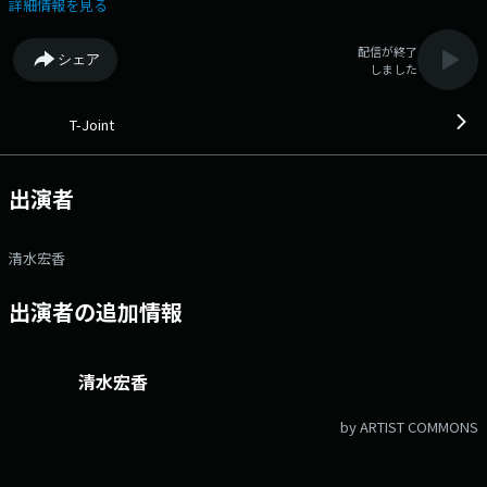
もちろん、新旧洋邦の様々な音楽や情報で1日の締めくくりを彩りま
詳細情報を見る
す。 キャッチコピー 木・金曜 ドラマチック！ 清水宏香
▽17:20〜 【 ニュースフラッシュ 】 今日のニュースからお届けしま
配信が終了
シェア
す。 ▽17:25〜 【 SOUND NOTE 】 旬の注目ナンバーをお送りしま
しました
す。 ▽17:30〜 【 ウェザーインフォメーション 】 天気予報をお伝え
します。 ▽17:35〜 【 V-STORM NEO 】 徳島ヴォルティスの情報を
お伝えします。 ▽17:40〜 【 トラフィック・インフォメーション 】
T-Joint
JARTIC 日本道路交通情報センターより最新情報をお届けします。 番
組Webサイト：https://fm807.jp/program/tj/ メッセージフォーム：
https://www.fm807.jp/m/r/tj/ Xハッシュタグは「#tj807」 Xアカウン
出演者
トは「@fm807」 facebookページは
「https://www.facebook.com/fm807/」
清水宏香
出演者の追加情報
清水宏香
by ARTIST COMMONS