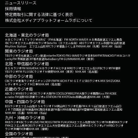
ニュースリリース
採用情報
特定商取引に関する法律に基づく表示
株式会社メディアプラットフォームラボについて
北海道・東北のラジオ局
ＨＢＣラジオ
ＳＴＶラジオ
AIR-G'（FM北海道）
FM NORTH WAVE
ＲＡＢ青森放送
エフエム青森
IBCラジオ
エフエム岩手
tbcラジオ
Date fm（エフエム仙台）
ABSラジオ
エフエム秋田
YBC山形放送
Rhythm Station エフエム山形
RFCラジオ福島
ふくしまFM
NHK AM（札幌）
NHK AM（仙台）
関東のラジオ局
TBSラジオ
文化放送
ニッポン放送
interfm
TOKYO FM
J-WAVE
ラジオ日本
BAYFM78
NACK5
ＦＭヨコハマ
LuckyFM 茨城放送
CRT栃木放送
RadioBerry
FM GUNMA
NHK AM（東京）
北陸・甲信越のラジオ局
ＢＳＮラジオ
FM NIIGATA
ＫＮＢラジオ
ＦＭとやま
MROラジオ
エフエム石川
FBCラジオ
FM福井
YBSラジオ
FM FUJI
SBCラジオ
ＦＭ長野
NHK AM（東京）
NHK AM（名古屋）
中部のラジオ局
CBCラジオ
東海ラジオ
ぎふチャン
ZIP-FM
FM AICHI
ＦＭ ＧＩＦＵ
SBSラジオ
K-MIX SHIZUOKA
レディオキューブ ＦＭ三重
NHK AM（名古屋）
近畿のラジオ局
ABCラジオ
MBSラジオ
OBCラジオ大阪
FM COCOLO
FM802
FM大阪
ラジオ関西
Kiss FM KOBE
e-radio FM滋賀
KBS京都ラジオ
α-STATION FM KYOTO
wbs和歌山放送
NHK AM（大阪）
中国・四国のラジオ局
BSSラジオ
エフエム山陰
ＲＳＫラジオ
ＦＭ岡山
RCCラジオ
広島FM
ＫＲＹ山口放送
エフエム山口
ＪＲＴ四国放送
FM徳島
RNC西日本放送
FM香川
RNB南海放送
FM愛媛
RKC高知放送
エフエム高知
NHK AM（広島）
NHK AM（松山）
九州・沖縄のラジオ局
RKBラジオ
KBCラジオ
LOVE FM
CROSS FM
FM FUKUOKA
エフエム佐賀
NBCラジオ
FM長崎
RKKラジオ
FMKエフエム熊本
OBSラジオ
エフエム大分
宮崎放送
エフエム宮崎
ＭＢＣラジオ
μＦＭ
RBCiラジオ
ラジオ沖縄
FM沖縄
NHK AM（福岡）
全国のラジオ局