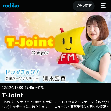
プラン変更
12/12
17:00-17:45
金
FM徳島
T-Joint
3名のパーソナリティの個性を大切に、そして徳島とリスナーを【Joint(つ
なぐ)】をテーマにお送りします。 ニュース・天気予報など日々の情報は