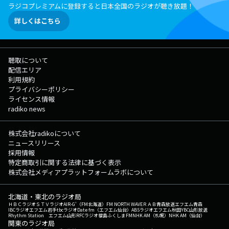
ラジコプレミアムに登録すると日本全国のラジオが聴き放題！
詳しくはこちら
聴取について
配信エリア
利用規約
プライバシーポリシー
ライセンス情報
radiko news
株式会社radikoについて
ニュースリリース
採用情報
特定商取引に関する法律に基づく表示
株式会社メディアプラットフォームラボについて
北海道・東北のラジオ局
ＨＢＣラジオ
ＳＴＶラジオ
AIR-G'（FM北海道）
FM NORTH WAVE
ＲＡＢ青森放送
エフエム青森
IBCラジオ
エフエム岩手
tbcラジオ
Date fm（エフエム仙台）
ABSラジオ
エフエム秋田
YBC山形放送
Rhythm Station エフエム山形
RFCラジオ福島
ふくしまFM
NHK AM（札幌）
NHK AM（仙台）
関東のラジオ局