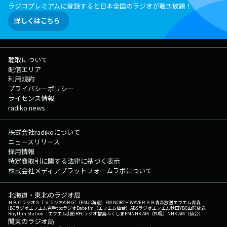
ラジコプレミアムに登録すると日本全国のラジオが聴き放題！
詳しくはこちら
聴取について
配信エリア
利用規約
プライバシーポリシー
ライセンス情報
radiko news
株式会社radikoについて
ニュースリリース
採用情報
特定商取引に関する法律に基づく表示
株式会社メディアプラットフォームラボについて
北海道・東北のラジオ局
ＨＢＣラジオ
ＳＴＶラジオ
AIR-G'（FM北海道）
FM NORTH WAVE
ＲＡＢ青森放送
エフエム青森
IBCラジオ
エフエム岩手
tbcラジオ
Date fm（エフエム仙台）
ABSラジオ
エフエム秋田
YBC山形放送
Rhythm Station エフエム山形
RFCラジオ福島
ふくしまFM
NHK AM（札幌）
NHK AM（仙台）
関東のラジオ局