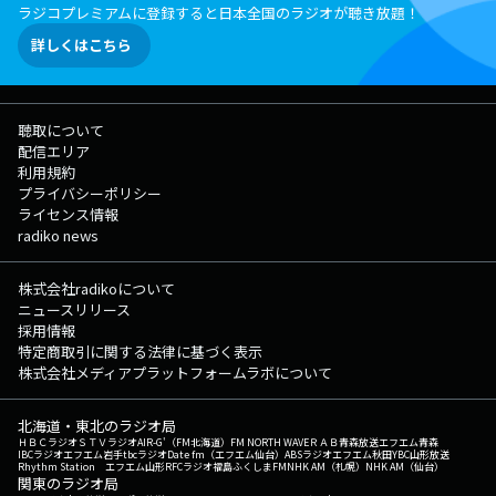
ラジコプレミアムに登録すると日本全国のラジオが聴き放題！
詳しくはこちら
聴取について
配信エリア
利用規約
プライバシーポリシー
ライセンス情報
radiko news
株式会社radikoについて
ニュースリリース
採用情報
特定商取引に関する法律に基づく表示
株式会社メディアプラットフォームラボについて
北海道・東北のラジオ局
ＨＢＣラジオ
ＳＴＶラジオ
AIR-G'（FM北海道）
FM NORTH WAVE
ＲＡＢ青森放送
エフエム青森
IBCラジオ
エフエム岩手
tbcラジオ
Date fm（エフエム仙台）
ABSラジオ
エフエム秋田
YBC山形放送
Rhythm Station エフエム山形
RFCラジオ福島
ふくしまFM
NHK AM（札幌）
NHK AM（仙台）
関東のラジオ局