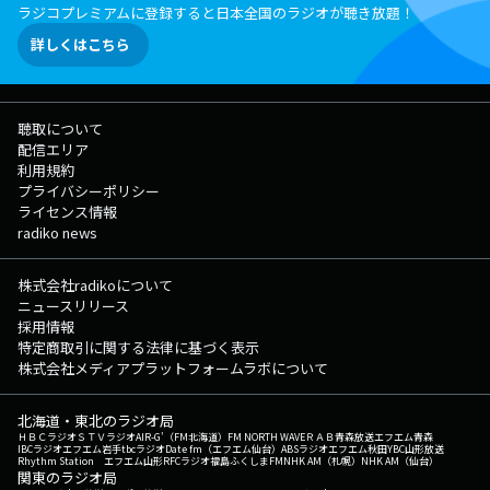
ラジコプレミアムに登録すると日本全国のラジオが聴き放題！
詳しくはこちら
聴取について
配信エリア
利用規約
プライバシーポリシー
ライセンス情報
radiko news
株式会社radikoについて
ニュースリリース
採用情報
特定商取引に関する法律に基づく表示
株式会社メディアプラットフォームラボについて
北海道・東北のラジオ局
ＨＢＣラジオ
ＳＴＶラジオ
AIR-G'（FM北海道）
FM NORTH WAVE
ＲＡＢ青森放送
エフエム青森
IBCラジオ
エフエム岩手
tbcラジオ
Date fm（エフエム仙台）
ABSラジオ
エフエム秋田
YBC山形放送
Rhythm Station エフエム山形
RFCラジオ福島
ふくしまFM
NHK AM（札幌）
NHK AM（仙台）
関東のラジオ局