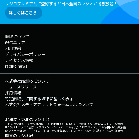
ラジコプレミアムに登録すると日本全国のラジオが聴き放題！
詳しくはこちら
聴取について
配信エリア
利用規約
プライバシーポリシー
ライセンス情報
radiko news
株式会社radikoについて
ニュースリリース
採用情報
特定商取引に関する法律に基づく表示
株式会社メディアプラットフォームラボについて
北海道・東北のラジオ局
ＨＢＣラジオ
ＳＴＶラジオ
AIR-G'（FM北海道）
FM NORTH WAVE
ＲＡＢ青森放送
エフエム青森
IBCラジオ
エフエム岩手
tbcラジオ
Date fm（エフエム仙台）
ABSラジオ
エフエム秋田
YBC山形放送
Rhythm Station エフエム山形
RFCラジオ福島
ふくしまFM
NHK AM（札幌）
NHK AM（仙台）
関東のラジオ局