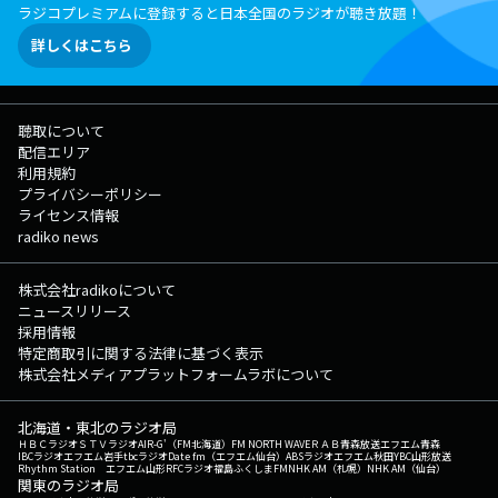
ラジコプレミアムに登録すると日本全国のラジオが聴き放題！
詳しくはこちら
聴取について
配信エリア
利用規約
プライバシーポリシー
ライセンス情報
radiko news
株式会社radikoについて
ニュースリリース
採用情報
特定商取引に関する法律に基づく表示
株式会社メディアプラットフォームラボについて
北海道・東北のラジオ局
ＨＢＣラジオ
ＳＴＶラジオ
AIR-G'（FM北海道）
FM NORTH WAVE
ＲＡＢ青森放送
エフエム青森
IBCラジオ
エフエム岩手
tbcラジオ
Date fm（エフエム仙台）
ABSラジオ
エフエム秋田
YBC山形放送
Rhythm Station エフエム山形
RFCラジオ福島
ふくしまFM
NHK AM（札幌）
NHK AM（仙台）
関東のラジオ局