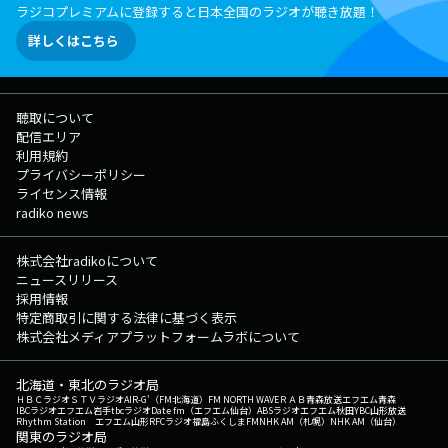
ラジコプレミアムに登録すると日本全国のラジオが聴き放題！
詳しくはこちら
聴取について
配信エリア
利用規約
プライバシーポリシー
ライセンス情報
radiko news
株式会社radikoについて
ニュースリリース
採用情報
特定商取引に関する法律に基づく表示
株式会社メディアプラットフォームラボについて
北海道・東北のラジオ局
ＨＢＣラジオ
ＳＴＶラジオ
AIR-G'（FM北海道）
FM NORTH WAVE
ＲＡＢ青森放送
エフエム青森
IBCラジオ
エフエム岩手
tbcラジオ
Date fm（エフエム仙台）
ABSラジオ
エフエム秋田
YBC山形放送
Rhythm Station エフエム山形
RFCラジオ福島
ふくしまFM
NHK AM（札幌）
NHK AM（仙台）
関東のラジオ局