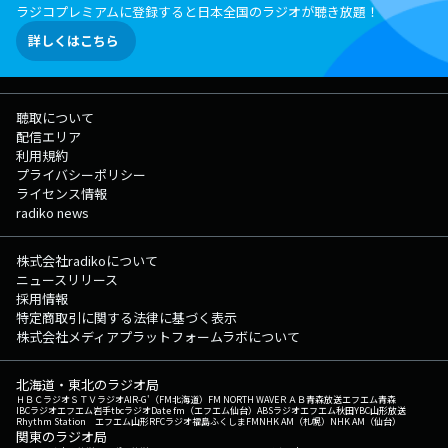
ラジコプレミアムに登録すると日本全国のラジオが聴き放題！
詳しくはこちら
聴取について
配信エリア
利用規約
プライバシーポリシー
ライセンス情報
radiko news
株式会社radikoについて
ニュースリリース
採用情報
特定商取引に関する法律に基づく表示
株式会社メディアプラットフォームラボについて
北海道・東北のラジオ局
ＨＢＣラジオ
ＳＴＶラジオ
AIR-G'（FM北海道）
FM NORTH WAVE
ＲＡＢ青森放送
エフエム青森
IBCラジオ
エフエム岩手
tbcラジオ
Date fm（エフエム仙台）
ABSラジオ
エフエム秋田
YBC山形放送
Rhythm Station エフエム山形
RFCラジオ福島
ふくしまFM
NHK AM（札幌）
NHK AM（仙台）
関東のラジオ局