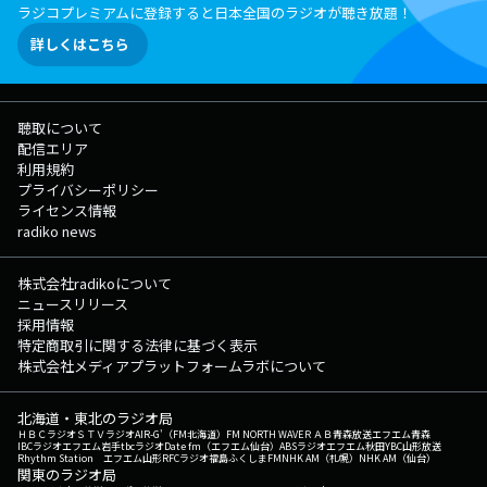
ラジコプレミアムに登録すると日本全国のラジオが聴き放題！
詳しくはこちら
聴取について
配信エリア
利用規約
プライバシーポリシー
ライセンス情報
radiko news
株式会社radikoについて
ニュースリリース
採用情報
特定商取引に関する法律に基づく表示
株式会社メディアプラットフォームラボについて
北海道・東北のラジオ局
ＨＢＣラジオ
ＳＴＶラジオ
AIR-G'（FM北海道）
FM NORTH WAVE
ＲＡＢ青森放送
エフエム青森
IBCラジオ
エフエム岩手
tbcラジオ
Date fm（エフエム仙台）
ABSラジオ
エフエム秋田
YBC山形放送
Rhythm Station エフエム山形
RFCラジオ福島
ふくしまFM
NHK AM（札幌）
NHK AM（仙台）
関東のラジオ局