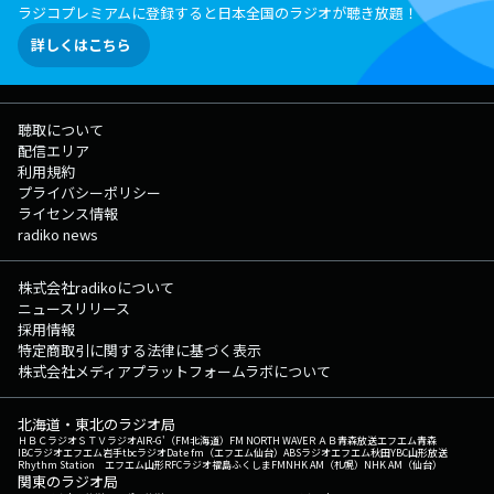
ラジコプレミアムに登録すると日本全国のラジオが聴き放題！
詳しくはこちら
聴取について
配信エリア
利用規約
プライバシーポリシー
ライセンス情報
radiko news
株式会社radikoについて
ニュースリリース
採用情報
特定商取引に関する法律に基づく表示
株式会社メディアプラットフォームラボについて
北海道・東北のラジオ局
ＨＢＣラジオ
ＳＴＶラジオ
AIR-G'（FM北海道）
FM NORTH WAVE
ＲＡＢ青森放送
エフエム青森
IBCラジオ
エフエム岩手
tbcラジオ
Date fm（エフエム仙台）
ABSラジオ
エフエム秋田
YBC山形放送
Rhythm Station エフエム山形
RFCラジオ福島
ふくしまFM
NHK AM（札幌）
NHK AM（仙台）
関東のラジオ局