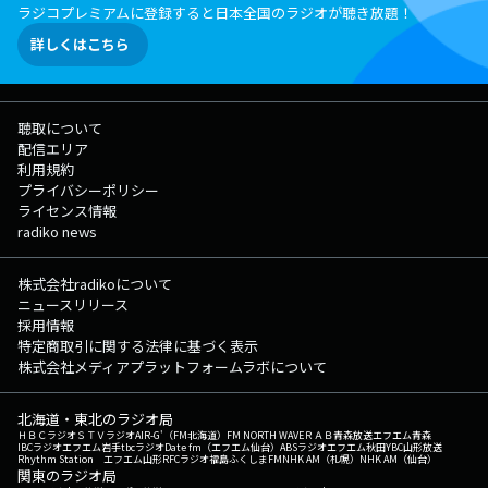
ラジコプレミアムに登録すると日本全国のラジオが聴き放題！
詳しくはこちら
聴取について
配信エリア
利用規約
プライバシーポリシー
ライセンス情報
radiko news
株式会社radikoについて
ニュースリリース
採用情報
特定商取引に関する法律に基づく表示
株式会社メディアプラットフォームラボについて
北海道・東北のラジオ局
ＨＢＣラジオ
ＳＴＶラジオ
AIR-G'（FM北海道）
FM NORTH WAVE
ＲＡＢ青森放送
エフエム青森
IBCラジオ
エフエム岩手
tbcラジオ
Date fm（エフエム仙台）
ABSラジオ
エフエム秋田
YBC山形放送
Rhythm Station エフエム山形
RFCラジオ福島
ふくしまFM
NHK AM（札幌）
NHK AM（仙台）
関東のラジオ局