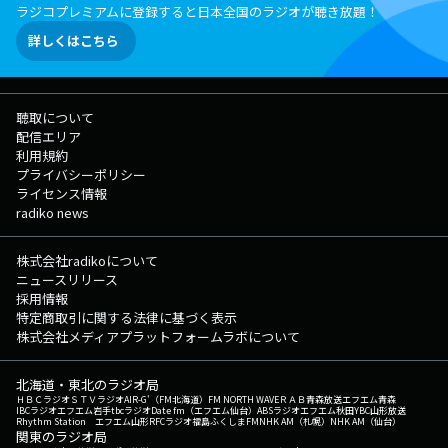
ラジコプレミアムに登録すると日本全国のラジオが聴き放題！
詳しくはこちら
聴取について
配信エリア
利用規約
プライバシーポリシー
ライセンス情報
radiko news
株式会社radikoについて
ニュースリリース
採用情報
特定商取引に関する法律に基づく表示
株式会社メディアプラットフォームラボについて
北海道・東北のラジオ局
ＨＢＣラジオ
ＳＴＶラジオ
AIR-G'（FM北海道）
FM NORTH WAVE
ＲＡＢ青森放送
エフエム青森
IBCラジオ
エフエム岩手
tbcラジオ
Date fm（エフエム仙台）
ABSラジオ
エフエム秋田
YBC山形放送
Rhythm Station エフエム山形
RFCラジオ福島
ふくしまFM
NHK AM（札幌）
NHK AM（仙台）
関東のラジオ局