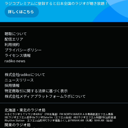
ラジコプレミアムに登録すると日本全国のラジオが聴き放題！
詳しくはこちら
聴取について
配信エリア
利用規約
プライバシーポリシー
ライセンス情報
radiko news
株式会社radikoについて
ニュースリリース
採用情報
特定商取引に関する法律に基づく表示
株式会社メディアプラットフォームラボについて
北海道・東北のラジオ局
ＨＢＣラジオ
ＳＴＶラジオ
AIR-G'（FM北海道）
FM NORTH WAVE
ＲＡＢ青森放送
エフエム青森
IBCラジオ
エフエム岩手
tbcラジオ
Date fm（エフエム仙台）
ABSラジオ
エフエム秋田
YBC山形放送
Rhythm Station エフエム山形
RFCラジオ福島
ふくしまFM
NHK AM（札幌）
NHK AM（仙台）
関東のラジオ局