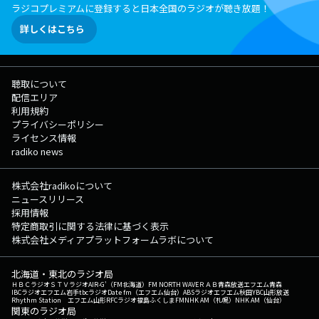
ラジコプレミアムに登録すると日本全国のラジオが聴き放題！
詳しくはこちら
聴取について
配信エリア
利用規約
プライバシーポリシー
ライセンス情報
radiko news
株式会社radikoについて
ニュースリリース
採用情報
特定商取引に関する法律に基づく表示
株式会社メディアプラットフォームラボについて
北海道・東北のラジオ局
ＨＢＣラジオ
ＳＴＶラジオ
AIR-G'（FM北海道）
FM NORTH WAVE
ＲＡＢ青森放送
エフエム青森
IBCラジオ
エフエム岩手
tbcラジオ
Date fm（エフエム仙台）
ABSラジオ
エフエム秋田
YBC山形放送
Rhythm Station エフエム山形
RFCラジオ福島
ふくしまFM
NHK AM（札幌）
NHK AM（仙台）
関東のラジオ局