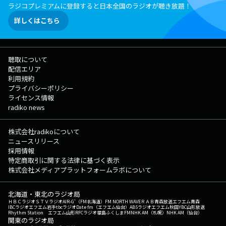
ラジコプレミアムに登録すると日本全国のラジオが聴き放題！
詳しくはこちら
聴取について
配信エリア
利用規約
プライバシーポリシー
ライセンス情報
radiko news
株式会社radikoについて
ニュースリリース
採用情報
特定商取引に関する法律に基づく表示
株式会社メディアプラットフォームラボについて
北海道・東北のラジオ局
ＨＢＣラジオ
ＳＴＶラジオ
AIR-G'（FM北海道）
FM NORTH WAVE
ＲＡＢ青森放送
エフエム青森
IBCラジオ
エフエム岩手
tbcラジオ
Date fm（エフエム仙台）
ABSラジオ
エフエム秋田
YBC山形放送
Rhythm Station エフエム山形
RFCラジオ福島
ふくしまFM
NHK AM（札幌）
NHK AM（仙台）
関東のラジオ局