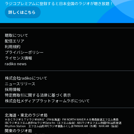
ラジコプレミアムに登録すると日本全国のラジオが聴き放題！
詳しくはこちら
聴取について
配信エリア
利用規約
プライバシーポリシー
ライセンス情報
radiko news
株式会社radikoについて
ニュースリリース
採用情報
特定商取引に関する法律に基づく表示
株式会社メディアプラットフォームラボについて
北海道・東北のラジオ局
ＨＢＣラジオ
ＳＴＶラジオ
AIR-G'（FM北海道）
FM NORTH WAVE
ＲＡＢ青森放送
エフエム青森
IBCラジオ
エフエム岩手
tbcラジオ
Date fm（エフエム仙台）
ABSラジオ
エフエム秋田
YBC山形放送
Rhythm Station エフエム山形
RFCラジオ福島
ふくしまFM
NHK AM（札幌）
NHK AM（仙台）
関東のラジオ局