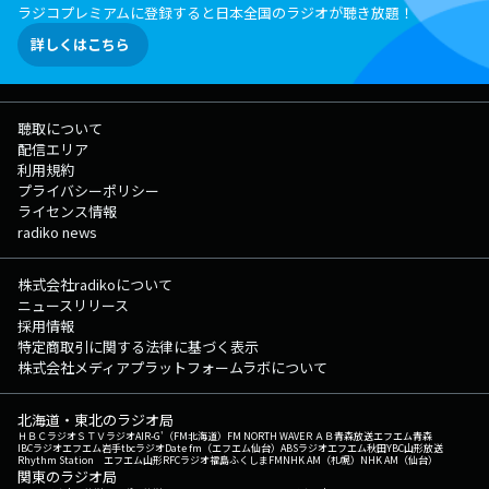
ラジコプレミアムに登録すると日本全国のラジオが聴き放題！
詳しくはこちら
聴取について
配信エリア
利用規約
プライバシーポリシー
ライセンス情報
radiko news
株式会社radikoについて
ニュースリリース
採用情報
特定商取引に関する法律に基づく表示
株式会社メディアプラットフォームラボについて
北海道・東北のラジオ局
ＨＢＣラジオ
ＳＴＶラジオ
AIR-G'（FM北海道）
FM NORTH WAVE
ＲＡＢ青森放送
エフエム青森
IBCラジオ
エフエム岩手
tbcラジオ
Date fm（エフエム仙台）
ABSラジオ
エフエム秋田
YBC山形放送
Rhythm Station エフエム山形
RFCラジオ福島
ふくしまFM
NHK AM（札幌）
NHK AM（仙台）
関東のラジオ局