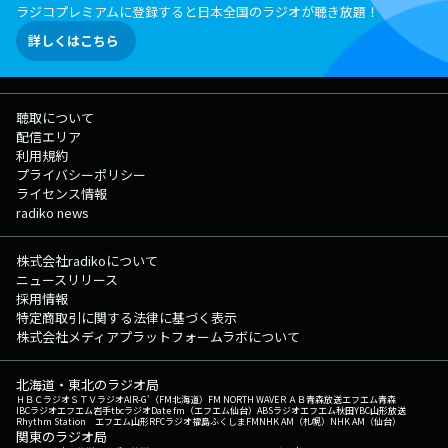
ラジコプレミアムに登録すると日本全国のラジオが聴き放題！
詳しくはこちら
聴取について
配信エリア
利用規約
プライバシーポリシー
ライセンス情報
radiko news
株式会社radikoについて
ニュースリリース
採用情報
特定商取引に関する法律に基づく表示
株式会社メディアプラットフォームラボについて
北海道・東北のラジオ局
ＨＢＣラジオ
ＳＴＶラジオ
AIR-G'（FM北海道）
FM NORTH WAVE
ＲＡＢ青森放送
エフエム青森
IBCラジオ
エフエム岩手
tbcラジオ
Date fm（エフエム仙台）
ABSラジオ
エフエム秋田
YBC山形放送
Rhythm Station エフエム山形
RFCラジオ福島
ふくしまFM
NHK AM（札幌）
NHK AM（仙台）
関東のラジオ局