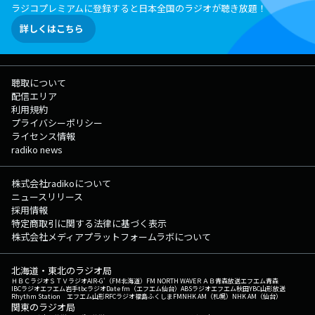
ラジコプレミアムに登録すると日本全国のラジオが聴き放題！
詳しくはこちら
聴取について
配信エリア
利用規約
プライバシーポリシー
ライセンス情報
radiko news
株式会社radikoについて
ニュースリリース
採用情報
特定商取引に関する法律に基づく表示
株式会社メディアプラットフォームラボについて
北海道・東北のラジオ局
ＨＢＣラジオ
ＳＴＶラジオ
AIR-G'（FM北海道）
FM NORTH WAVE
ＲＡＢ青森放送
エフエム青森
IBCラジオ
エフエム岩手
tbcラジオ
Date fm（エフエム仙台）
ABSラジオ
エフエム秋田
YBC山形放送
Rhythm Station エフエム山形
RFCラジオ福島
ふくしまFM
NHK AM（札幌）
NHK AM（仙台）
関東のラジオ局