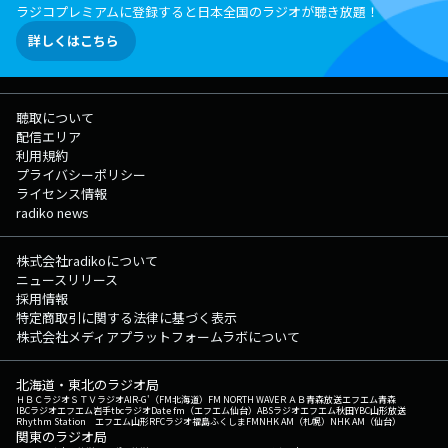
ラジコプレミアムに登録すると日本全国のラジオが聴き放題！
詳しくはこちら
聴取について
配信エリア
利用規約
プライバシーポリシー
ライセンス情報
radiko news
株式会社radikoについて
ニュースリリース
採用情報
特定商取引に関する法律に基づく表示
株式会社メディアプラットフォームラボについて
北海道・東北のラジオ局
ＨＢＣラジオ
ＳＴＶラジオ
AIR-G'（FM北海道）
FM NORTH WAVE
ＲＡＢ青森放送
エフエム青森
IBCラジオ
エフエム岩手
tbcラジオ
Date fm（エフエム仙台）
ABSラジオ
エフエム秋田
YBC山形放送
Rhythm Station エフエム山形
RFCラジオ福島
ふくしまFM
NHK AM（札幌）
NHK AM（仙台）
関東のラジオ局