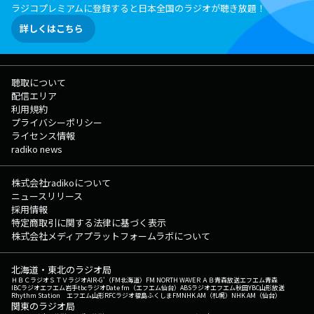
ラジコプレミアムに登録すると日本全国のラジオが聴き放題！
詳しくはこちら
聴取について
配信エリア
利用規約
プライバシーポリシー
ライセンス情報
radiko news
株式会社radikoについて
ニュースリリース
採用情報
特定商取引に関する法律に基づく表示
株式会社メディアプラットフォームラボについて
北海道・東北のラジオ局
ＨＢＣラジオ
ＳＴＶラジオ
AIR-G'（FM北海道）
FM NORTH WAVE
ＲＡＢ青森放送
エフエム青森
IBCラジオ
エフエム岩手
tbcラジオ
Date fm（エフエム仙台）
ABSラジオ
エフエム秋田
YBC山形放送
Rhythm Station エフエム山形
RFCラジオ福島
ふくしまFM
NHK AM（札幌）
NHK AM（仙台）
関東のラジオ局