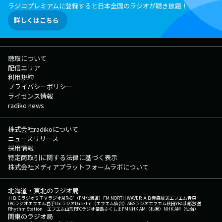
ラジコプレミアムに登録すると日本全国のラジオが聴き放題！
詳しくはこちら
聴取について
配信エリア
利用規約
プライバシーポリシー
ライセンス情報
radiko news
株式会社radikoについて
ニュースリリース
採用情報
特定商取引に関する法律に基づく表示
株式会社メディアプラットフォームラボについて
北海道・東北のラジオ局
ＨＢＣラジオ
ＳＴＶラジオ
AIR-G'（FM北海道）
FM NORTH WAVE
ＲＡＢ青森放送
エフエム青森
IBCラジオ
エフエム岩手
tbcラジオ
Date fm（エフエム仙台）
ABSラジオ
エフエム秋田
YBC山形放送
Rhythm Station エフエム山形
RFCラジオ福島
ふくしまFM
NHK AM（札幌）
NHK AM（仙台）
関東のラジオ局