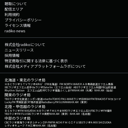
聴取について
配信エリア
利用規約
プライバシーポリシー
ライセンス情報
radiko news
株式会社radikoについて
ニュースリリース
採用情報
特定商取引に関する法律に基づく表示
株式会社メディアプラットフォームラボについて
北海道・東北のラジオ局
ＨＢＣラジオ
ＳＴＶラジオ
AIR-G'（FM北海道）
FM NORTH WAVE
ＲＡＢ青森放送
エフエム青森
IBCラジオ
エフエム岩手
tbcラジオ
Date fm（エフエム仙台）
ABSラジオ
エフエム秋田
YBC山形放送
Rhythm Station エフエム山形
RFCラジオ福島
ふくしまFM
NHK AM（札幌）
NHK AM（仙台）
関東のラジオ局
TBSラジオ
文化放送
ニッポン放送
interfm
TOKYO FM
J-WAVE
ラジオ日本
BAYFM78
NACK5
ＦＭヨコハマ
LuckyFM 茨城放送
CRT栃木放送
RadioBerry
FM GUNMA
NHK AM（東京）
北陸・甲信越のラジオ局
ＢＳＮラジオ
FM NIIGATA
ＫＮＢラジオ
ＦＭとやま
MROラジオ
エフエム石川
FBCラジオ
FM福井
YBSラジオ
FM FUJI
SBCラジオ
ＦＭ長野
NHK AM（東京）
NHK AM（名古屋）
中部のラジオ局
CBCラジオ
東海ラジオ
ぎふチャン
ZIP-FM
FM AICHI
ＦＭ ＧＩＦＵ
SBSラジオ
K-MIX SHIZUOKA
レディオキューブ ＦＭ三重
NHK AM（名古屋）