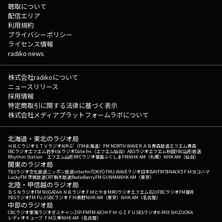
聴取について
配信エリア
利用規約
プライバシーポリシー
ライセンス情報
radiko news
株式会社radikoについて
ニュースリリース
採用情報
特定商取引に関する法律に基づく表示
株式会社メディアプラットフォームラボについて
北海道・東北のラジオ局
ＨＢＣラジオ
ＳＴＶラジオ
AIR-G'（FM北海道）
FM NORTH WAVE
ＲＡＢ青森放送
エフエム青森
IBCラジオ
エフエム岩手
tbcラジオ
Date fm（エフエム仙台）
ABSラジオ
エフエム秋田
YBC山形放送
Rhythm Station エフエム山形
RFCラジオ福島
ふくしまFM
NHK AM（札幌）
NHK AM（仙台）
関東のラジオ局
TBSラジオ
文化放送
ニッポン放送
interfm
TOKYO FM
J-WAVE
ラジオ日本
BAYFM78
NACK5
ＦＭヨコハマ
LuckyFM 茨城放送
CRT栃木放送
RadioBerry
FM GUNMA
NHK AM（東京）
北陸・甲信越のラジオ局
ＢＳＮラジオ
FM NIIGATA
ＫＮＢラジオ
ＦＭとやま
MROラジオ
エフエム石川
FBCラジオ
FM福井
YBSラジオ
FM FUJI
SBCラジオ
ＦＭ長野
NHK AM（東京）
NHK AM（名古屋）
中部のラジオ局
CBCラジオ
東海ラジオ
ぎふチャン
ZIP-FM
FM AICHI
ＦＭ ＧＩＦＵ
SBSラジオ
K-MIX SHIZUOKA
レディオキューブ ＦＭ三重
NHK AM（名古屋）