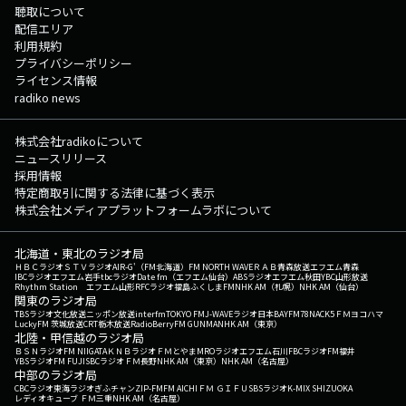
聴取について
配信エリア
利用規約
プライバシーポリシー
ライセンス情報
radiko news
株式会社radikoについて
ニュースリリース
採用情報
特定商取引に関する法律に基づく表示
株式会社メディアプラットフォームラボについて
北海道・東北のラジオ局
ＨＢＣラジオ
ＳＴＶラジオ
AIR-G'（FM北海道）
FM NORTH WAVE
ＲＡＢ青森放送
エフエム青森
IBCラジオ
エフエム岩手
tbcラジオ
Date fm（エフエム仙台）
ABSラジオ
エフエム秋田
YBC山形放送
Rhythm Station エフエム山形
RFCラジオ福島
ふくしまFM
NHK AM（札幌）
NHK AM（仙台）
関東のラジオ局
TBSラジオ
文化放送
ニッポン放送
interfm
TOKYO FM
J-WAVE
ラジオ日本
BAYFM78
NACK5
ＦＭヨコハマ
LuckyFM 茨城放送
CRT栃木放送
RadioBerry
FM GUNMA
NHK AM（東京）
北陸・甲信越のラジオ局
ＢＳＮラジオ
FM NIIGATA
ＫＮＢラジオ
ＦＭとやま
MROラジオ
エフエム石川
FBCラジオ
FM福井
YBSラジオ
FM FUJI
SBCラジオ
ＦＭ長野
NHK AM（東京）
NHK AM（名古屋）
中部のラジオ局
CBCラジオ
東海ラジオ
ぎふチャン
ZIP-FM
FM AICHI
ＦＭ ＧＩＦＵ
SBSラジオ
K-MIX SHIZUOKA
レディオキューブ ＦＭ三重
NHK AM（名古屋）