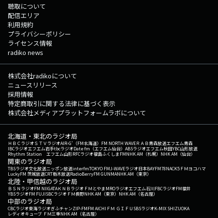
聴取について
配信エリア
利用規約
プライバシーポリシー
ライセンス情報
radiko news
株式会社radikoについて
ニュースリリース
採用情報
特定商取引に関する法律に基づく表示
株式会社メディアプラットフォームラボについて
北海道・東北のラジオ局
ＨＢＣラジオ
ＳＴＶラジオ
AIR-G'（FM北海道）
FM NORTH WAVE
ＲＡＢ青森放送
エフエム青森
IBCラジオ
エフエム岩手
tbcラジオ
Date fm（エフエム仙台）
ABSラジオ
エフエム秋田
YBC山形放送
Rhythm Station エフエム山形
RFCラジオ福島
ふくしまFM
NHK AM（札幌）
NHK AM（仙台）
関東のラジオ局
TBSラジオ
文化放送
ニッポン放送
interfm
TOKYO FM
J-WAVE
ラジオ日本
BAYFM78
NACK5
ＦＭヨコハマ
LuckyFM 茨城放送
CRT栃木放送
RadioBerry
FM GUNMA
NHK AM（東京）
北陸・甲信越のラジオ局
ＢＳＮラジオ
FM NIIGATA
ＫＮＢラジオ
ＦＭとやま
MROラジオ
エフエム石川
FBCラジオ
FM福井
YBSラジオ
FM FUJI
SBCラジオ
ＦＭ長野
NHK AM（東京）
NHK AM（名古屋）
中部のラジオ局
CBCラジオ
東海ラジオ
ぎふチャン
ZIP-FM
FM AICHI
ＦＭ ＧＩＦＵ
SBSラジオ
K-MIX SHIZUOKA
レディオキューブ ＦＭ三重
NHK AM（名古屋）