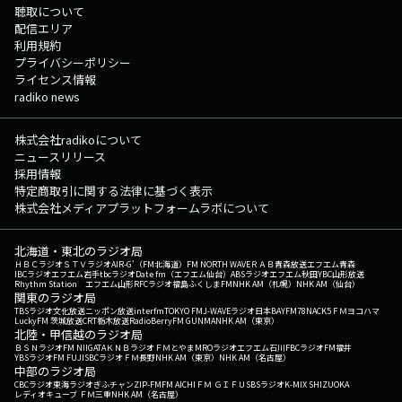
聴取について
配信エリア
利用規約
プライバシーポリシー
ライセンス情報
radiko news
株式会社radikoについて
ニュースリリース
採用情報
特定商取引に関する法律に基づく表示
株式会社メディアプラットフォームラボについて
北海道・東北のラジオ局
ＨＢＣラジオ
ＳＴＶラジオ
AIR-G'（FM北海道）
FM NORTH WAVE
ＲＡＢ青森放送
エフエム青森
IBCラジオ
エフエム岩手
tbcラジオ
Date fm（エフエム仙台）
ABSラジオ
エフエム秋田
YBC山形放送
Rhythm Station エフエム山形
RFCラジオ福島
ふくしまFM
NHK AM（札幌）
NHK AM（仙台）
関東のラジオ局
TBSラジオ
文化放送
ニッポン放送
interfm
TOKYO FM
J-WAVE
ラジオ日本
BAYFM78
NACK5
ＦＭヨコハマ
LuckyFM 茨城放送
CRT栃木放送
RadioBerry
FM GUNMA
NHK AM（東京）
北陸・甲信越のラジオ局
ＢＳＮラジオ
FM NIIGATA
ＫＮＢラジオ
ＦＭとやま
MROラジオ
エフエム石川
FBCラジオ
FM福井
YBSラジオ
FM FUJI
SBCラジオ
ＦＭ長野
NHK AM（東京）
NHK AM（名古屋）
中部のラジオ局
CBCラジオ
東海ラジオ
ぎふチャン
ZIP-FM
FM AICHI
ＦＭ ＧＩＦＵ
SBSラジオ
K-MIX SHIZUOKA
レディオキューブ ＦＭ三重
NHK AM（名古屋）