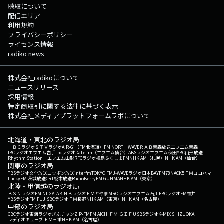
聴取について
配信エリア
利用規約
プライバシーポリシー
ライセンス情報
radiko news
株式会社radikoについて
ニュースリリース
採用情報
特定商取引に関する法律に基づく表示
株式会社メディアプラットフォームラボについて
北海道・東北のラジオ局
ＨＢＣラジオ
ＳＴＶラジオ
AIR-G'（FM北海道）
FM NORTH WAVE
ＲＡＢ青森放送
エフエム青森
IBCラジオ
エフエム岩手
tbcラジオ
Date fm（エフエム仙台）
ABSラジオ
エフエム秋田
YBC山形放送
Rhythm Station エフエム山形
RFCラジオ福島
ふくしまFM
NHK AM（札幌）
NHK AM（仙台）
関東のラジオ局
TBSラジオ
文化放送
ニッポン放送
interfm
TOKYO FM
J-WAVE
ラジオ日本
BAYFM78
NACK5
ＦＭヨコハマ
LuckyFM 茨城放送
CRT栃木放送
RadioBerry
FM GUNMA
NHK AM（東京）
北陸・甲信越のラジオ局
ＢＳＮラジオ
FM NIIGATA
ＫＮＢラジオ
ＦＭとやま
MROラジオ
エフエム石川
FBCラジオ
FM福井
YBSラジオ
FM FUJI
SBCラジオ
ＦＭ長野
NHK AM（東京）
NHK AM（名古屋）
中部のラジオ局
CBCラジオ
東海ラジオ
ぎふチャン
ZIP-FM
FM AICHI
ＦＭ ＧＩＦＵ
SBSラジオ
K-MIX SHIZUOKA
レディオキューブ ＦＭ三重
NHK AM（名古屋）