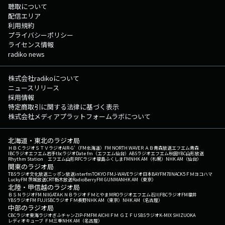
聴取について
配信エリア
利用規約
プライバシーポリシー
ライセンス情報
radiko news
株式会社radikoについて
ニュースリリース
採用情報
特定商取引に関する法律に基づく表示
株式会社メディアプラットフォームラボについて
北海道・東北のラジオ局
ＨＢＣラジオ
ＳＴＶラジオ
AIR-G'（FM北海道）
FM NORTH WAVE
ＲＡＢ青森放送
エフエム青森
IBCラジオ
エフエム岩手
tbcラジオ
Date fm（エフエム仙台）
ABSラジオ
エフエム秋田
YBC山形放送
Rhythm Station エフエム山形
RFCラジオ福島
ふくしまFM
NHK AM（札幌）
NHK AM（仙台）
関東のラジオ局
TBSラジオ
文化放送
ニッポン放送
interfm
TOKYO FM
J-WAVE
ラジオ日本
BAYFM78
NACK5
ＦＭヨコハマ
LuckyFM 茨城放送
CRT栃木放送
RadioBerry
FM GUNMA
NHK AM（東京）
北陸・甲信越のラジオ局
ＢＳＮラジオ
FM NIIGATA
ＫＮＢラジオ
ＦＭとやま
MROラジオ
エフエム石川
FBCラジオ
FM福井
YBSラジオ
FM FUJI
SBCラジオ
ＦＭ長野
NHK AM（東京）
NHK AM（名古屋）
中部のラジオ局
CBCラジオ
東海ラジオ
ぎふチャン
ZIP-FM
FM AICHI
ＦＭ ＧＩＦＵ
SBSラジオ
K-MIX SHIZUOKA
レディオキューブ ＦＭ三重
NHK AM（名古屋）