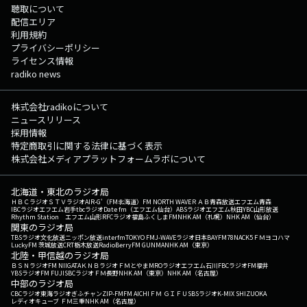
聴取について
配信エリア
利用規約
プライバシーポリシー
ライセンス情報
radiko news
株式会社radikoについて
ニュースリリース
採用情報
特定商取引に関する法律に基づく表示
株式会社メディアプラットフォームラボについて
北海道・東北のラジオ局
ＨＢＣラジオ
ＳＴＶラジオ
AIR-G'（FM北海道）
FM NORTH WAVE
ＲＡＢ青森放送
エフエム青森
IBCラジオ
エフエム岩手
tbcラジオ
Date fm（エフエム仙台）
ABSラジオ
エフエム秋田
YBC山形放送
Rhythm Station エフエム山形
RFCラジオ福島
ふくしまFM
NHK AM（札幌）
NHK AM（仙台）
関東のラジオ局
TBSラジオ
文化放送
ニッポン放送
interfm
TOKYO FM
J-WAVE
ラジオ日本
BAYFM78
NACK5
ＦＭヨコハマ
LuckyFM 茨城放送
CRT栃木放送
RadioBerry
FM GUNMA
NHK AM（東京）
北陸・甲信越のラジオ局
ＢＳＮラジオ
FM NIIGATA
ＫＮＢラジオ
ＦＭとやま
MROラジオ
エフエム石川
FBCラジオ
FM福井
YBSラジオ
FM FUJI
SBCラジオ
ＦＭ長野
NHK AM（東京）
NHK AM（名古屋）
中部のラジオ局
CBCラジオ
東海ラジオ
ぎふチャン
ZIP-FM
FM AICHI
ＦＭ ＧＩＦＵ
SBSラジオ
K-MIX SHIZUOKA
レディオキューブ ＦＭ三重
NHK AM（名古屋）